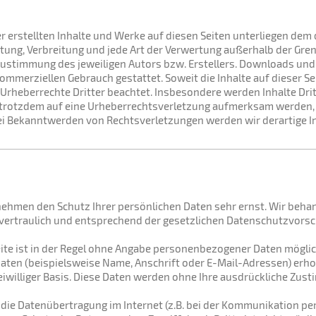
er erstellten Inhalte und Werke auf diesen Seiten unterliegen de
eitung, Verbreitung und jede Art der Verwertung außerhalb der Gr
Zustimmung des jeweiligen Autors bzw. Erstellers. Downloads und 
kommerziellen Gebrauch gestattet. Soweit die Inhalte auf dieser Se
 Urheberrechte Dritter beachtet. Insbesondere werden Inhalte Drit
e trotzdem auf eine Urheberrechtsverletzung aufmerksam werden, 
i Bekanntwerden von Rechtsverletzungen werden wir derartige I
 nehmen den Schutz Ihrer persönlichen Daten sehr ernst. Wir beha
rtraulich und entsprechend der gesetzlichen Datenschutzvorsch
te ist in der Regel ohne Angabe personenbezogener Daten möglic
ten (beispielsweise Name, Anschrift oder E-Mail-Adressen) erhob
reiwilliger Basis. Diese Daten werden ohne Ihre ausdrückliche Zust
 die Datenübertragung im Internet (z.B. bei der Kommunikation per