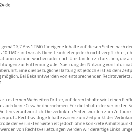
24.de
r gemäß § 7 Abs.1 TMG für eigene Inhalte auf diesen Seiten nach d
s 10 TMG sind wir als Diensteanbieter jedoch nicht verpflichtet, ü
ationen zu überwachen oder nach Umständen zu forschen, die auf
lichtungen zur Entfernung oder Sperrung der Nutzung von Informa
berührt. Eine diesbezügliche Haftung ist jedoch erst ab dem Zeit
g möglich. Bei Bekanntwerden von entsprechenden Rechtsverletz
n.
 zu externen Webseiten Dritter, auf deren Inhalte wir keinen Ein
e auch keine Gewähr übernehmen. Für die Inhalte der verlinkten Sei
 Seiten verantwortlich. Die verlinkten Seiten wurden zum Zeitpunk
rprüft. Rechtswidrige Inhalte waren zum Zeitpunkt der Verlinkun
rolle der verlinkten Seiten ist jedoch ohne konkrete Anhaltspunk
twerden von Rechtsverletzungen werden wir derartige Links umg