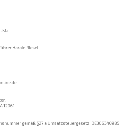
. KG
ührer Harald Blesel
online.de
er.
A 12061
ionsnummer gemäß §27 a Umsatzsteuergesetz: DE306340985