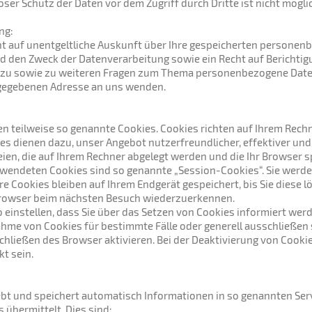
ser Schutz der Daten vor dem Zugriff durch Dritte ist nicht mögli
ng:
cht auf unentgeltliche Auskunft über Ihre gespeicherten persone
 den Zweck der Datenverarbeitung sowie ein Recht auf Berichtig
rzu sowie zu weiteren Fragen zum Thema personenbezogene Daten
gegebenen Adresse an uns wenden.
en teilweise so genannte Cookies. Cookies richten auf Ihrem Rech
ies dienen dazu, unser Angebot nutzerfreundlicher, effektiver und
eien, die auf Ihrem Rechner abgelegt werden und die Ihr Browser s
rwendeten Cookies sind so genannte „Session-Cookies“. Sie werd
e Cookies bleiben auf Ihrem Endgerät gespeichert, bis Sie diese l
Browser beim nächsten Besuch wiederzuerkennen.
 einstellen, dass Sie über das Setzen von Cookies informiert wer
nahme von Cookies für bestimmte Fälle oder generell ausschließe
hließen des Browser aktivieren. Bei der Deaktivierung von Cookie
t sein.
ebt und speichert automatisch Informationen in so genannten Serve
übermittelt. Dies sind: