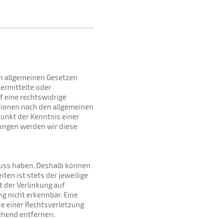
en allgemeinen Gesetzen
bermittelte oder
 eine rechtswidrige
tionen nach den allgemeinen
punkt der Kenntnis einer
ungen werden wir diese
fluss haben. Deshalb können
ten ist stets der jeweilige
t der Verlinkung auf
g nicht erkennbar. Eine
te einer Rechtsverletzung
ehend entfernen.