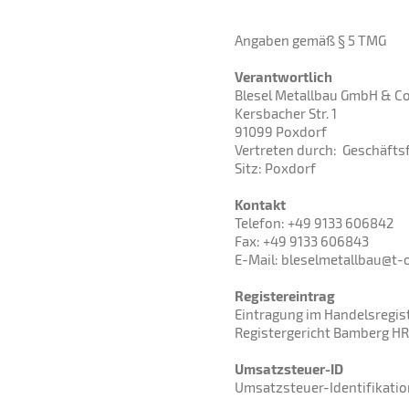
Angaben gemäß § 5 TMG
Verantwortlich
Blesel Metallbau GmbH & Co
Kersbacher Str. 1
91099 Poxdorf
Vertreten durch: Geschäftsf
Sitz: Poxdorf
Kontakt
Telefon: +49 9133 606842
Fax: +49 9133 606843
E-Mail: bleselmetallbau@t-
Registereintrag
Eintragung im Handelsregist
Registergericht Bamberg HR
Umsatzsteuer-ID
Umsatzsteuer-Identifikat